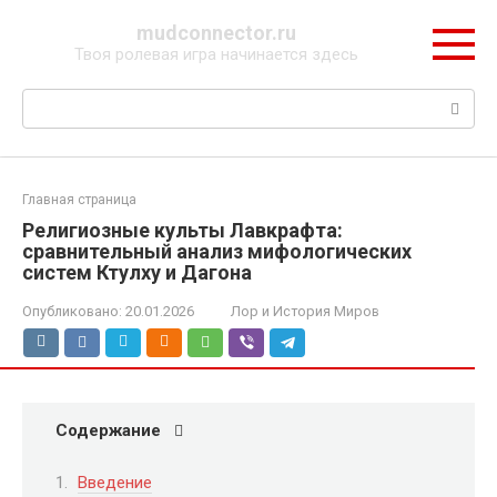
Перейти
mudconnector.ru
к
Твоя ролевая игра начинается здесь
контенту
Поиск:
Главная страница
Религиозные культы Лавкрафта:
сравнительный анализ мифологических
систем Ктулху и Дагона
Опубликовано:
20.01.2026
Лор и История Миров
Содержание
Введение