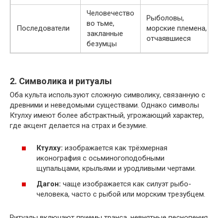
Человечество
Рыболовы,
во тьме,
Последователи
морские племена,
закланные
отчаявшиеся
безумцы
2. Символика и ритуалы
Оба культа используют сложную символику, связанную с
древними и неведомыми существами. Однако символы
Ктулху имеют более абстрактный, угрожающий характер,
где акцент делается на страх и безумие.
Ктулху:
изображается как трёхмерная
иконография с осьминогоподобными
щупальцами, крыльями и уродливыми чертами.
Дагон:
чаще изображается как силуэт рыбо-
человека, часто с рыбой или морским трезубцем.
Ритуалы включают приемы транса, невнятные песнопения