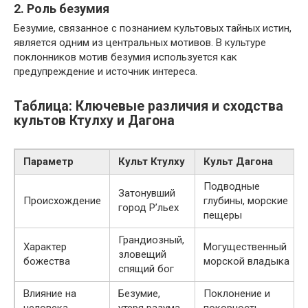
2. Роль безумия
Безумие, связанное с познанием культовых тайных истин,
является одним из центральных мотивов. В культуре
поклонников мотив безумия используется как
предупреждение и источник интереса.
Таблица: Ключевые различия и сходства
культов Ктулху и Дагона
Параметр
Культ Ктулху
Культ Дагона
Подводные
Затонувший
Происхождение
глубины, морские
город Р’льех
пещеры
Грандиозный,
Характер
Могущественный
зловещий
божества
морской владыка
спящий бог
Влияние на
Безумие,
Поклонение и
человека
утеря разума
покорность