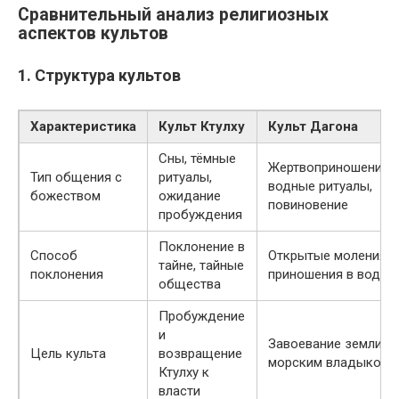
Сравнительный анализ религиозных
аспектов культов
1. Структура культов
Характеристика
Культ Ктулху
Культ Дагона
Сны, тёмные
Жертвоприношения,
Тип общения с
ритуалы,
водные ритуалы,
божеством
ожидание
повиновение
пробуждения
Поклонение в
Способ
Открытые моления,
тайне, тайные
поклонения
приношения в воде
общества
Пробуждение
и
Завоевание земли
Цель культа
возвращение
морским владыкой
Ктулху к
власти