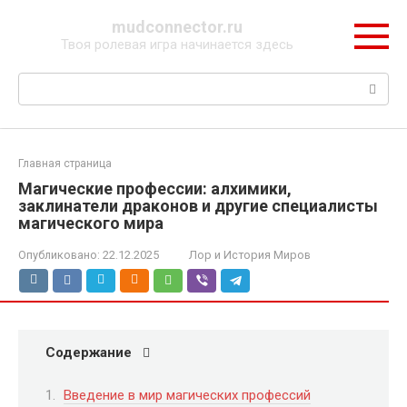
Перейти
mudconnector.ru
к
Твоя ролевая игра начинается здесь
контенту
Поиск:
Главная страница
Магические профессии: алхимики,
заклинатели драконов и другие специалисты
магического мира
Опубликовано:
22.12.2025
Лор и История Миров
Содержание
Введение в мир магических профессий