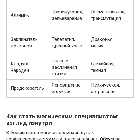
Ге
Трансмутация,
Элементальная,
Др
Алхимик
зельеварение
трансмутация
Ни
Фл
Дж
Заклинатель
Телепатия,
Драконья
(вf
драконов
древний язык
магия
мир
Разные
Колдун/
Стихийная,
Ме
заклинания,
Чародей
темная
Ге
стихии
Ясновидение,
Психическая,
Ка
Предсказатель
интуиция
астральная
Но
Как стать магическим специалистом:
взгляд изнутри
В большинстве магических миров путь к
профессиональному магу долог и тернист. Обучение