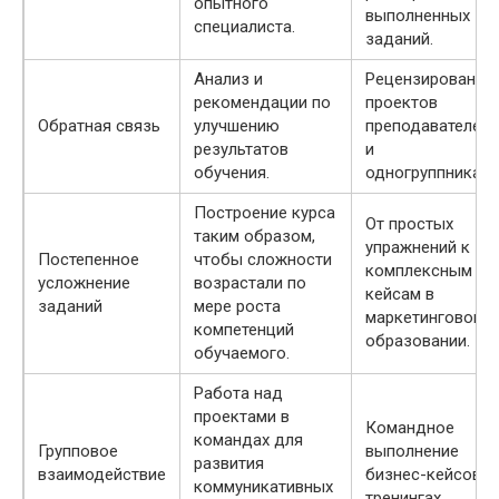
опытного
выполненных
специалиста.
заданий.
Анализ и
Рецензирование
рекомендации по
проектов
Обратная связь
улучшению
преподавателем
результатов
и
обучения.
одногруппниками
Построение курса
От простых
таким образом,
упражнений к
Постепенное
чтобы сложности
комплексным
усложнение
возрастали по
кейсам в
заданий
мере роста
маркетинговом
компетенций
образовании.
обучаемого.
Работа над
проектами в
Командное
командах для
Групповое
выполнение
развития
взаимодействие
бизнес-кейсов н
коммуникативных
тренингах.