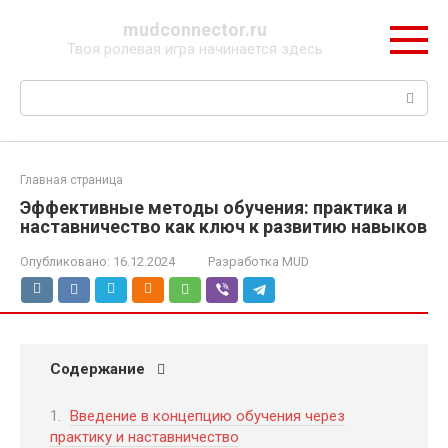
Перейти
mudconnector.ru
к
Твоя ролевая игра начинается здесь
контенту
Поиск:
Главная страница
Эффективные методы обучения: практика и
наставничество как ключ к развитию навыков
Опубликовано:
16.12.2024
Разработка MUD
Содержание
Введение в концепцию обучения через
практику и наставничество