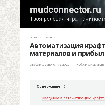
Перейти
mudconnector.ru
к
контенту
Твоя ролевая игра начинает
Главная страница
Автоматизация крафт
материалов и прибыл
Опубликовано:
07.12.2025
Рубрика:
Команды 
Содержание
Введение в автоматизацию крафта