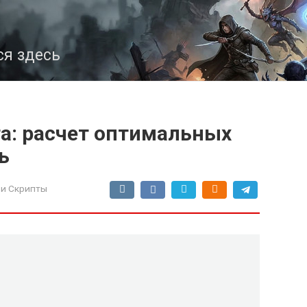
ся здесь
а: расчет оптимальных
ь
и Скрипты