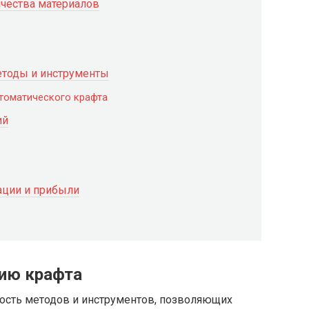
ичества материалов
етоды и инструменты
втоматического крафта
ий
ации и прибыли
ию крафта
ность методов и инструментов, позволяющих