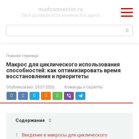
Перейти
mudconnector.ru
к
Твоя ролевая игра начинается здесь
контенту
Поиск:
Главная страница
Макрос для циклического использования
способностей: как оптимизировать время
восстановления и приоритеты
Опубликовано:
29.01.2026
Команды и Скрипты
Содержание
Введение в макросы для циклического