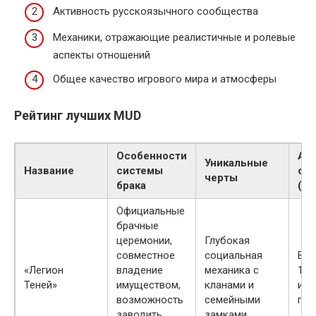
Активность русскоязычного сообщества
Механики, отражающие реалистичные и ролевые
аспекты отношений
Общее качество игрового мира и атмосферы
Рейтинг лучших MUD
Особенности
Ак
Уникальные
Название
системы
со
черты
брака
(20
Официальные
брачные
церемонии,
Глубокая
совместное
социальная
Выс
«Легион
владение
механика с
120
Теней»
имуществом,
кланами и
игр
возможность
семейными
пик
заводить
замками