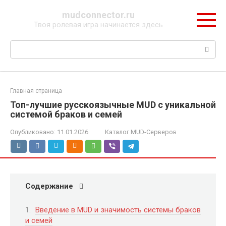
Перейти
mudconnector.ru
к
Твоя ролевая игра начинается здесь
контенту
Поиск:
Главная страница
Топ-лучшие русскоязычные MUD с уникальной
системой браков и семей
Опубликовано:
11.01.2026
Каталог MUD-Серверов
Содержание
Введение в MUD и значимость системы браков
и семей