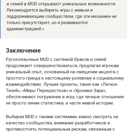
и семей в MUD открывают уникальные возможности.
Рекомендуется выбирать игры с живым и
поддерживающим сообществом, где эти механики не
только присутствуют, но и развиваются
администрацией.»
Заключение
Русскоязычные MUD с системой браков и семей
продолжают совершенствоваться, предлагая игрокам
уникальный опыт, основанный на смещении акцента с
простого гринда к настоящему ролевому и социальному
взаимодействию. Лучшие проекты, такие как «Легион
Теней», «Миры Перекрестков» и «Хроники Зари»,
обеспечивают погружение в игру, где личные отношения
не просто линии статистики, а части живой истории.
Выбирая MUD с такими системами, важно смотреть на
качество сообщества, внимание разработчиков и
противостоять потенциальным рискам, связанным с