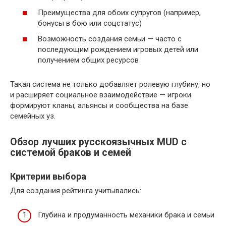
Преимущества для обоих супругов (например,
бонусы в бою или соцстатус)
Возможность создания семьи — часто с
последующим рождением игровых детей или
получением общих ресурсов
Такая система не только добавляет ролевую глубину, но
и расширяет социальное взаимодействие — игроки
формируют кланы, альянсы и сообщества на базе
семейных уз.
Обзор лучших русскоязычных MUD с
системой браков и семей
Критерии выбора
Для создания рейтинга учитывались:
Глубина и продуманность механики брака и семьи