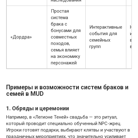
Простая
система
брака с
Интерактивные
Низ
бонусами для
события для
игр
«Дордра»
совместных
семейных
вы
походов,
групп
вов
семья влияет
на экономику
персонажей
Примеры и возможности систем браков и
семей в MUD
1. Обряды и церемонии
Например, в «Легионе Теней» свадьба — это ритуал,
который проводит специально обученный NPC-жрец.
Игроки готовят подарки, выбирают клятвы и участвуют в
праздничных мероприятиях, что значительно усиливает