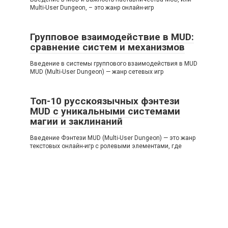
Multi-User Dungeon, – это жанр онлайн-игр
Групповое взаимодействие в MUD:
сравнение систем и механизмов
Введение в системы группового взаимодействия в MUD
MUD (Multi-User Dungeon) — жанр сетевых игр
Топ-10 русскоязычных фэнтези
MUD с уникальными системами
магии и заклинаний
Введение Фэнтези MUD (Multi-User Dungeon) — это жанр
текстовых онлайн-игр с ролевыми элементами, где