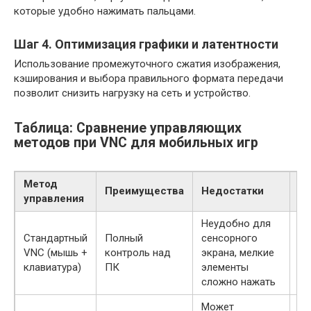
которые удобно нажимать пальцами.
Шаг 4. Оптимизация графики и латентности
Использование промежуточного сжатия изображения,
кэширования и выбора правильного формата передачи
позволит снизить нагрузку на сеть и устройство.
Таблица: Сравнение управляющих
методов при VNC для мобильных игр
Метод
Преимущества
Недостатки
Р
управления
Неудобно для
Ис
Стандартный
Полный
сенсорного
то
VNC (мышь +
контроль над
экрана, мелкие
пл
клавиатура)
ПК
элементы
бо
сложно нажать
эк
Может