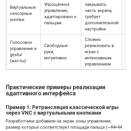
Де
Упрощённое
закрывать
Виртуальные
на
управление,
часть экрана,
сенсорные
и 
адаптировано к
требует
кнопки
во
пальцам
дополнительной
ск
настройки
Сложно
Голосовое
Ис
Свободные
реализовать в
управление и
ка
руки,
играх с
gestur
до
интуитивно
интенсивным
(жесты)
ме
управлением
Практические примеры реализации
адаптивного интерфейса
Пример 1: Ретрансляция классической игры
через VNC с виртуальными кнопками
Разработчики добавили на экран зоны управления,
размер которых соответствует площади пальца (~44×44