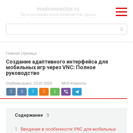
Перейти
mudconnector.ru
к
Твоя ролевая игра начинается здесь
контенту
Поиск:
Главная страница
Создание адаптивного интерфейса для
мобильных игр через VNC: Полное
руководство
Опубликовано:
20.01.2026
MUD-Клиенты
Содержание
Введение в особенности VNC для мобильных