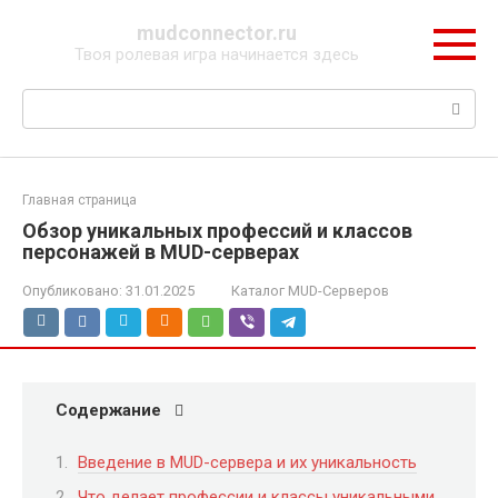
Перейти
mudconnector.ru
к
Твоя ролевая игра начинается здесь
контенту
Поиск:
Главная страница
Обзор уникальных профессий и классов
персонажей в MUD-серверах
Опубликовано:
31.01.2025
Каталог MUD-Серверов
Содержание
Введение в MUD-сервера и их уникальность
Что делает профессии и классы уникальными