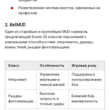
предметов
Разветвленная система квестов, завязанных на
профессии
2.
BatMUD
Один из старейших и крупнейших MUD-серверов,
предлагающий более 20 классов персонажей с
уникальными способностями: некроманты, друиды,
воины теней, рыцари-фехтовальщики.
Класс
Особенность
Игровая роль
Управление
Поддержка и
Некромант
мертвыми и
контролирование
темной магией
боя
Высокая
Рыцарь-
Ближний бой,
скорость и
фехтовальщик
маневренность
точные удары