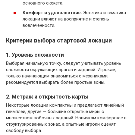
основного сюжета.
Комфорт и удовольствие.
Эстетика и тематика
локации влияют на восприятие и степень
вовлечённости.
Критерии выбора стартовой локации
1. Уровень сложности
Выбирая начальную точку, следует учитывать уровень
сложности окружающих врагов и заданий. Игрокам,
только начинающим знакомиться с механиками,
рекомендуется выбирать более простые зоны.
2. Метраж и открытость карты
Некоторые локации компактны и предлагают линейный
геймплей, другие — большие открытые миры с
множеством побочных заданий. Новичкам комфортнее в
структурированных зонах, а опытные игроки оценят
свободу выбора.