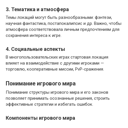
3. Тематика и атмосфера
Темы локаций могут быть разнообразными: фэнтези,
научная фантастика, постапокалипсис и др. Важно, чтобы
атмосфера соответствовала личным предпочтениям для
сохранения интереса к игре.
4. Социальные аспекты
В многопользовательских играх стартовая локация
влияет на взаимодействие с другими игроками —
торговлю, кооперативные миссии, PvP-сражения.
Понимание игрового мира
Понимание структуры игрового мира и его законов
позволяет принимать осознанные решения, строить
эффективные стратегии и избегать ошибок.
Компоненты игрового мира