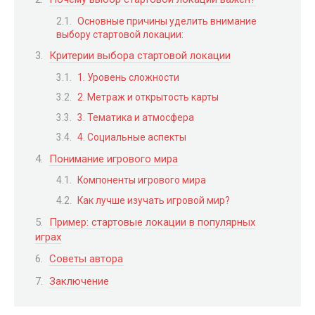
Основные причины уделить внимание
выбору стартовой локации:
Критерии выбора стартовой локации
1. Уровень сложности
2. Метраж и открытость карты
3. Тематика и атмосфера
4. Социальные аспекты
Понимание игрового мира
Компоненты игрового мира
Как лучше изучать игровой мир?
Пример: стартовые локации в популярных
играх
Советы автора
Заключение