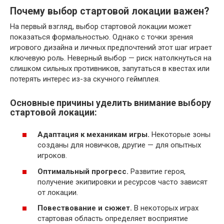
Почему выбор стартовой локации важен?
На первый взгляд, выбор стартовой локации может
показаться формальностью. Однако с точки зрения
игрового дизайна и личных предпочтений этот шаг играет
ключевую роль. Неверный выбор — риск натолкнуться на
слишком сильных противников, запутаться в квестах или
потерять интерес из-за скучного геймплея.
Основные причины уделить внимание выбору
стартовой локации:
Адаптация к механикам игры.
Некоторые зоны
созданы для новичков, другие — для опытных
игроков.
Оптимальный прогресс.
Развитие героя,
получение экипировки и ресурсов часто зависят
от локации.
Повествование и сюжет.
В некоторых играх
стартовая область определяет восприятие