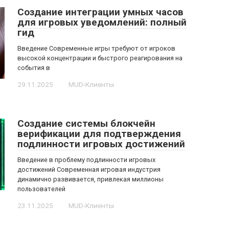
Создание интеграции умных часов
для игровых уведомлений: полный
гид
Введение Современные игры требуют от игроков
высокой концентрации и быстрого реагирования на
события в
29.11.2025
MUD-Клиенты
Создание системы блокчейн
верификации для подтверждения
подлинности игровых достижений
Введение в проблему подлинности игровых
достижений Современная игровая индустрия
динамично развивается, привлекая миллионы
пользователей
23.11.2025
MUD-Клиенты