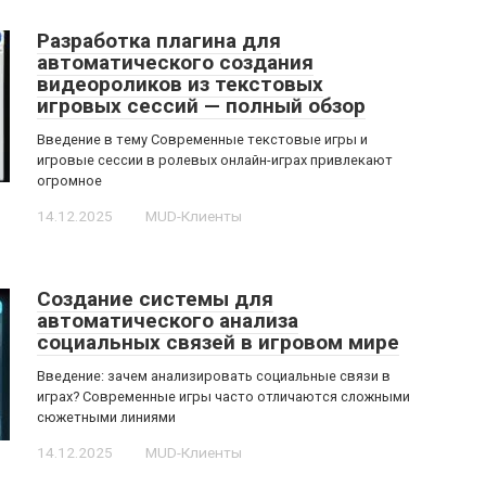
Разработка плагина для
автоматического создания
видеороликов из текстовых
игровых сессий — полный обзор
Введение в тему Современные текстовые игры и
игровые сессии в ролевых онлайн-играх привлекают
огромное
14.12.2025
MUD-Клиенты
Создание системы для
автоматического анализа
социальных связей в игровом мире
Введение: зачем анализировать социальные связи в
играх? Современные игры часто отличаются сложными
сюжетными линиями
14.12.2025
MUD-Клиенты