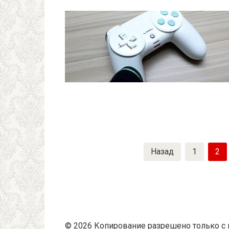
Пагинация
Назад
1
2
записей
© 2026 Копирование разрешено только с