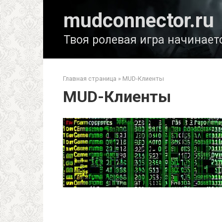
Перейти
mudconnector.ru
к
контенту
Твоя ролевая игра начинает
Главная страница
»
MUD-Клиенты
MUD-Клиенты