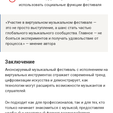
использовать социальные функции фестиваля
«Участие в виртуальном музыкальном фестивале —
это не просто выступление, а шанс стать частью
глобального музыкального сообщества. Главное — не
бояться экспериментов и получать удовольствие от
процесса.» — мнение автора
Заключение
Анонсируемый музыкальный фестиваль с исполнением на
виртуальных инструментах отражает современный тренд
цифровизации искусства и демонстрирует, как
технологии могут расширять возможности музыкантов и
слушателей.
Он подходит как для профессионалов, так и для тех, кто
только начинает знакомиться с музыкой, предоставляя
удобный и креативный формат взаимодействия.