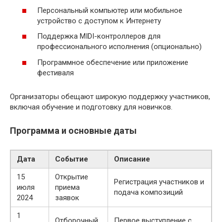
Персональный компьютер или мобильное
устройство с доступом к Интернету
Поддержка MIDI-контроллеров для
профессионального исполнения (опционально)
Программное обеспечение или приложение
фестиваля
Организаторы обещают широкую поддержку участников,
включая обучение и подготовку для новичков.
Программа и основные даты
Дата
Событие
Описание
15
Открытие
Регистрация участников и
июля
приема
подача композиций
2024
заявок
1
Отборочный
Первое выступление с