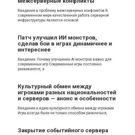
межсерверные конфликты
Введение в проблему межсерверных конфликтов В
современном мире качественная работа серверной
инфраструктуры является основой
Патч улучшил ИИ монстров,
сделав бои в играх динамичнее и
интереснее
Введение: Почему улучшение AI монстров важно для
современных игр Современные игры постоянно
развиваются, а
Культурный обмен между
игроками разных национальностей
и серверов — анонс и особенности
Введение в идею культурного обмена между игроками
Игры всегда были не только способом развлечься,
Закрытие событийного сервера