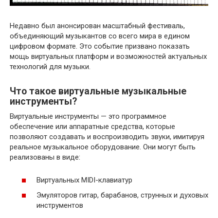
Недавно был анонсирован масштабный фестиваль,
объединяющий музыкантов со всего мира в едином
цифровом формате. Это событие призвано показать
мощь виртуальных платформ и возможностей актуальных
технологий для музыки.
Что такое виртуальные музыкальные
инструменты?
Виртуальные инструменты — это программное
обеспечение или аппаратные средства, которые
позволяют создавать и воспроизводить звуки, имитируя
реальное музыкальное оборудование. Они могут быть
реализованы в виде:
Виртуальных MIDI-клавиатур
Эмуляторов гитар, барабанов, струнных и духовых
инструментов