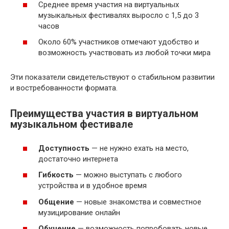
Среднее время участия на виртуальных
музыкальных фестивалях выросло с 1,5 до 3
часов
Около 60% участников отмечают удобство и
возможность участвовать из любой точки мира
Эти показатели свидетельствуют о стабильном развитии
и востребованности формата.
Преимущества участия в виртуальном
музыкальном фестивале
Доступность
— не нужно ехать на место,
достаточно интернета
Гибкость
— можно выступать с любого
устройства и в удобное время
Общение
— новые знакомства и совместное
музицирование онлайн
Обучение
— возможность попробовать новые