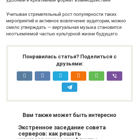
Учитывая стремительный рост популярности таких
мероприятий и активное вовлечение аудитории, можно
смело утверждать — виртуальная музыка становится
неотъемлемой частью культурной жизни будущего.
Понравилась статья? Поделиться с
друзьями:
Вам также может быть интересно
Экстренное заседание совета
серверов: как решать