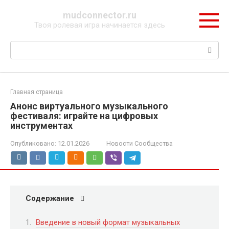
Перейти
mudconnector.ru
к
Твоя ролевая игра начинается здесь
контенту
Поиск:
Главная страница
Анонс виртуального музыкального
фестиваля: играйте на цифровых
инструментах
Опубликовано:
12.01.2026
Новости Сообщества
Содержание
Введение в новый формат музыкальных